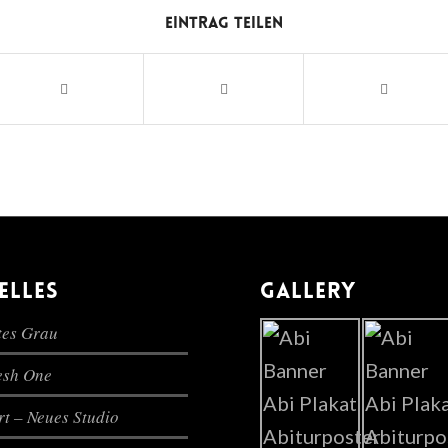
Eintrag teilen
ELLES
GALLERY
es Grau
lesh One
t – Neues Studio