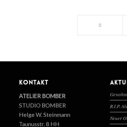
KONTAKT
AKTU
Gewohnt
ATELIER BOMBER
STUDIO BOMBER
R.I.P. A
Helge W. Steinmann
Neuer Or
Taunusstr. 8 HH