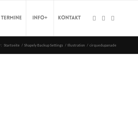
Termine
Info+
Kontakt
r:
Startseite
/
Shapely Backup Settings
/
Illustration
/
cirquedupanade