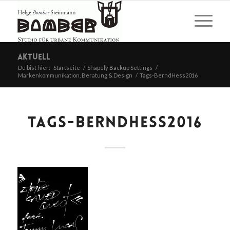
Aktuell
Du bist hier:
Startseite
/
Shapely Backup Settings
/
Markenkommunikation, Beratung & Design
/
Tags-BerndHess2016
TAGS-BERNDHESS2016