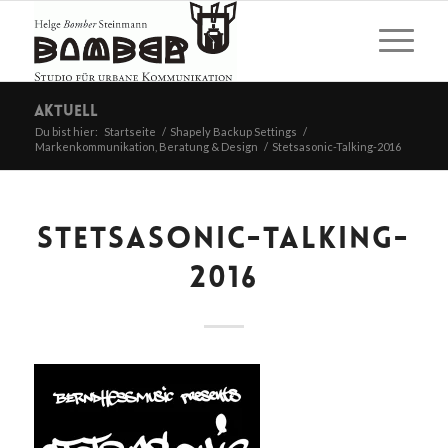
Aktuell
Du bist hier:
Startseite
/
Shapely Backup Settings
/
Markenkommunikation, Beratung & Design
/
Stetsasonic-Talking-2016
STETSASONIC-TALKING-
2016