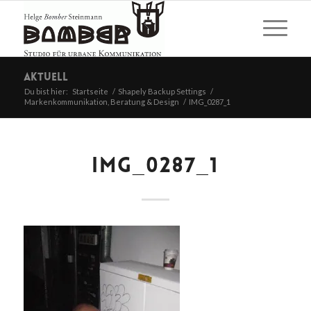
Aktuell
Du bist hier:
Startseite
/
Shapely Backup Settings
/
Markenkommunikation, Beratung & Design
/
IMG_0287_1
IMG_0287_1