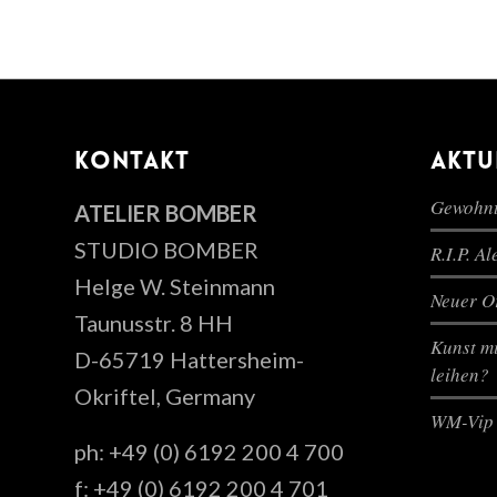
KONTAKT
AKTU
Gewohnt
ATELIER BOMBER
STUDIO BOMBER
R.I.P. A
Helge W. Steinmann
Neuer Or
Taunusstr. 8 HH
Kunst mi
D-65719 Hattersheim-
leihen?
Okriftel, Germany
WM-Vip 
ph: +49 (0) 6192 200 4 700
f: +49 (0) 6192 200 4 701