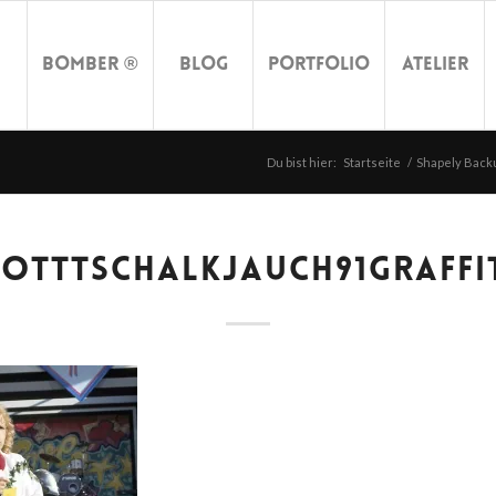
Bomber ®
Blog
Portfolio
Atelier
Du bist hier:
Startseite
/
Shapely Backu
OTTTSCHALKJAUCH91GRAFFI