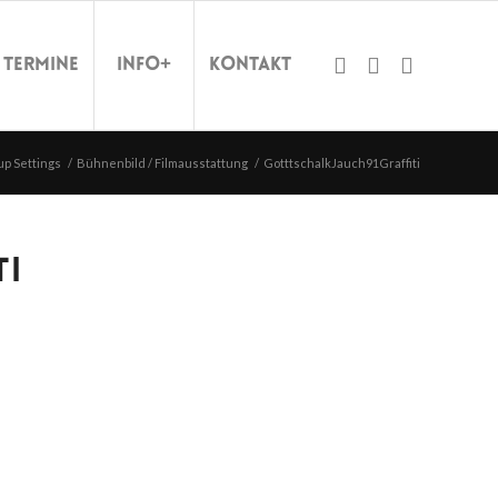
Termine
Info+
Kontakt
p Settings
/
Bühnenbild / Filmausstattung
/
GotttschalkJauch91Graffiti
TI