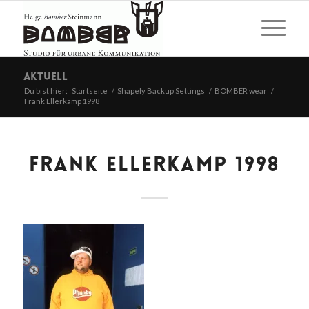
Aktuell
Du bist hier:
Startseite
/
Shapely Backup Settings
/
BOMBER wear
/
Frank Ellerkamp 1998
FRANK ELLERKAMP 1998