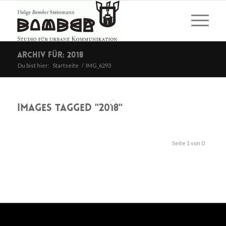
Archiv für: 2018
Du bist hier:
Startseite
/
IMG_6293
Images tagged "2018"
Seite 1 von 0