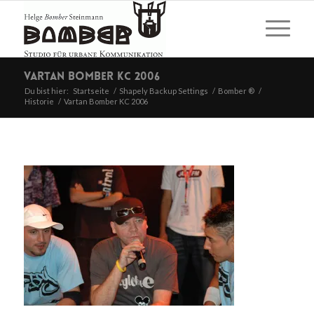
Vartan Bomber KC 2006
Du bist hier:
Startseite
/
Shapely Backup Settings
/
Bomber ®
/
Historie
/
Vartan Bomber KC 2006