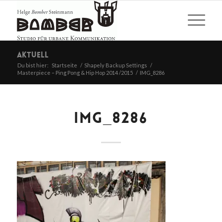
Aktuell
Du bist hier:
Startseite
/
Shapely Backup Settings
/
Masterpiece – Ping Pong & Hip Hop 2014 /2015
/
IMG_8286
IMG_8286