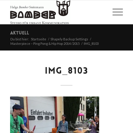
Aktuell
Du bist hier:
Startseite
/
Shapely Backup Settings
/
Masterpiece – Ping Pong & Hip Hop 2014 /2015
/
IMG_8103
IMG_8103