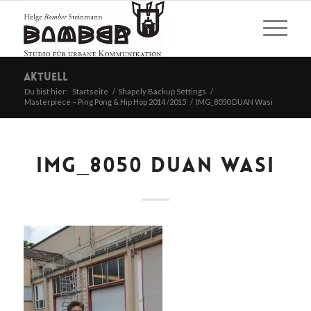
Aktuell
Du bist hier:
Startseite
/
Shapely Backup Settings
/
Masterpiece – Ping Pong & Hip Hop 2014 /2015
/
IMG_8050 DUAN Wasi
IMG_8050 DUAN WASI