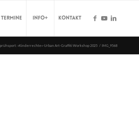
Termine
Info+
Kontakt
prühsport: »Kinderrechte«-Urban Art-Graffiti Workshop 2025
/
IMG_9568