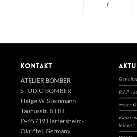
KONTAKT
AKTU
Gewohnt
ATELIER BOMBER
STUDIO BOMBER
R.I.P. A
Helge W. Steinmann
Neuer Or
Taunusstr. 8 HH
Kunst mi
D-65719 Hattersheim-
leihen?
Okriftel, Germany