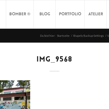
Bomber ®
Blog
Portfolio
Atelier
Du bist hier:
Startseite
/
Shapely Backup Settings
/
S
IMG_9568