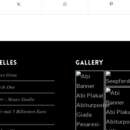
ELLES
GALLERY
es Grau
lesh One
t – Neues Studio
r mal 5 Billionen Euro