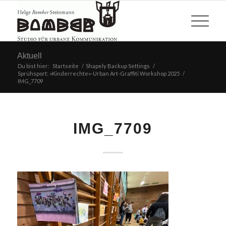
Aktuell
Du bist hier:
Startseite
/
Shapely Backup Settings
/
Sprühsport: »Kinderrechte«-Urban Art-Graffiti Workshop 2025
/
IMG_7709
IMG_7709