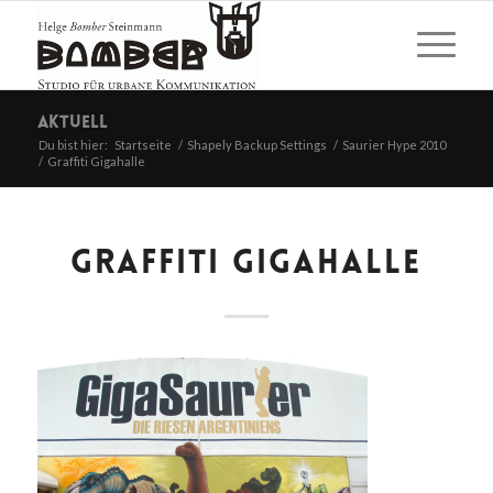
Aktuell
Du bist hier:
Startseite
/
Shapely Backup Settings
/
Saurier Hype 2010
/
Graffiti Gigahalle
GRAFFITI GIGAHALLE