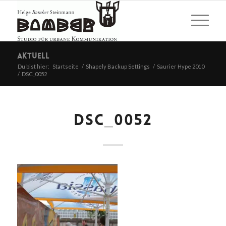
Aktuell
Du bist hier:
Startseite
/
Shapely Backup Settings
/
Saurier Hype 2010
/
DSC_0052
DSC_0052