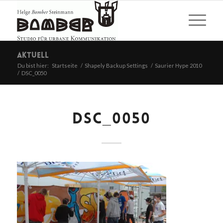
Aktuell
Du bist hier:
Startseite
/
Shapely Backup Settings
/
Saurier Hype 2010
/
DSC_0050
DSC_0050