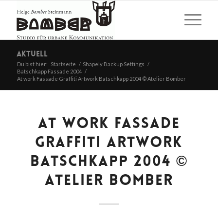
Aktuell
Du bist hier:
Startseite
/
Shapely Backup Settings
/
Batschkapp Fassade 2004
/
At work Fassade Graffiti Artwork Batschkapp 2004 © Atelier Bomber
AT WORK FASSADE
GRAFFITI ARTWORK
BATSCHKAPP 2004 ©
ATELIER BOMBER