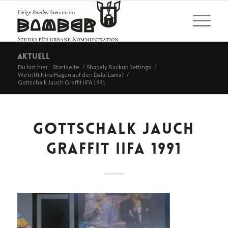
Aktuell
Du bist hier:
Startseite
/
Shapely Backup Settings
/
Wo trifft Nina Hagen auf den Dalai Lama?
/
Gottschalk Jauch Graffit iIFA 1991
GOTTSCHALK JAUCH
GRAFFIT IIFA 1991