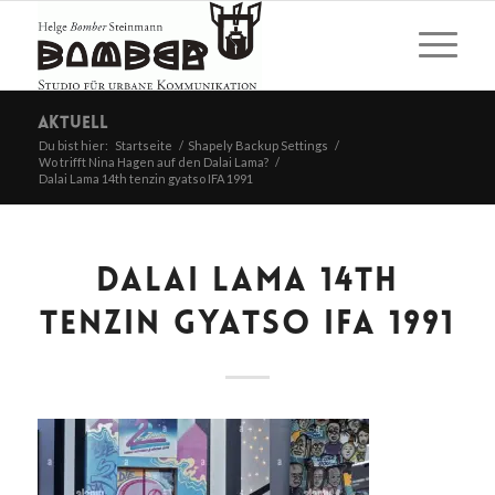
Aktuell
Du bist hier:
Startseite
/
Shapely Backup Settings
/
Wo trifft Nina Hagen auf den Dalai Lama?
/
Dalai Lama 14th tenzin gyatso IFA 1991
DALAI LAMA 14TH
TENZIN GYATSO IFA 1991