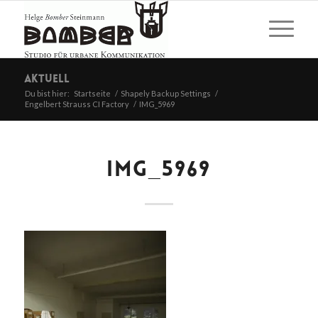
Aktuell
Du bist hier:
Startseite
/
Shapely Backup Settings
/
Engelbert Strauss CI Factory
/
IMG_5969
IMG_5969