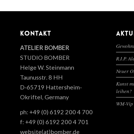
KONTAKT
AKTU
Gewohnt
ATELIER BOMBER
STUDIO BOMBER
R.I.P. A
Helge W. Steinmann
Neuer Or
Taunusstr. 8 HH
Kunst mi
D-65719 Hattersheim-
leihen?
Okriftel, Germany
WM-Vip 
ph: +49 (0) 6192 200 4 700
f: +49 (0) 6192 200 4 701
website(at)bomber.de