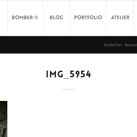
Bomber ®
Blog
Portfolio
Atelier
Du bist hier:
Startse
IMG_5954