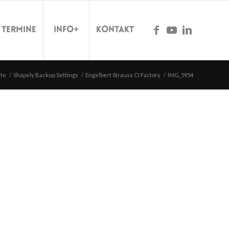
Termine
Info+
Kontakt
ite
/
Shapely Backup Settings
/
Engelbert Strauss CI Factory
/
IMG_5954