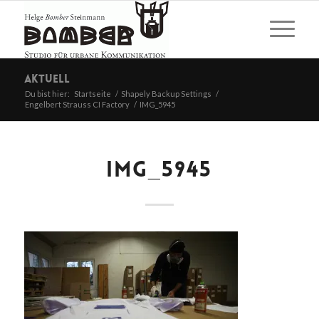
Aktuell
Du bist hier:
Startseite
/
Shapely Backup Settings
/
Engelbert Strauss CI Factory
/
IMG_5945
IMG_5945