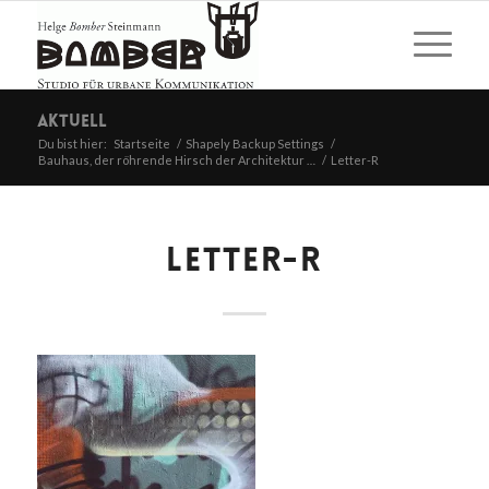
Aktuell
Du bist hier:
Startseite
/
Shapely Backup Settings
/
Bauhaus, der röhrende Hirsch der Architektur …
/
Letter-R
LETTER-R