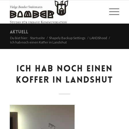
Aktuell
Du bist hier:
Startseite
/
Shapely Backup Settings
/
LANDShood
/
Ich hab noch einen Koffer in Landshut
ICH HAB NOCH EINEN
KOFFER IN LANDSHUT