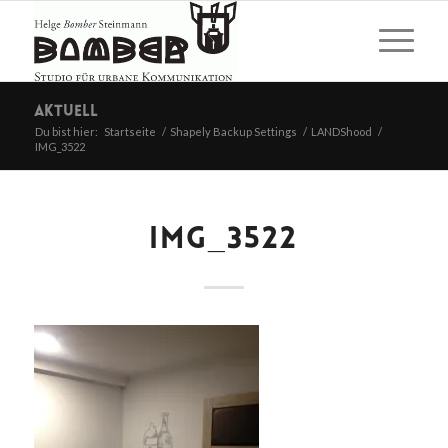
Aktuell
Du bist hier:
Startseite
/
Shapely Backup Settings
/
LANDShood
/
IMG_3522
IMG_3522