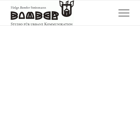
KREATIVE
ARBEITSKULTUR
Das Atelier
Heutzutage ist vieles ein Spektakel.
Der Erlebnisraum des Ateliers für
urbane Kommunikation platziert sich
da bewusst anders. Er bietet