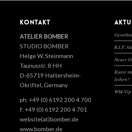
KONTAKT
AKTU
Gewohnt
ATELIER BOMBER
STUDIO BOMBER
R.I.P. A
Helge W. Steinmann
Neuer Or
Taunusstr. 8 HH
Kunst mi
D-65719 Hattersheim-
leihen?
Okriftel, Germany
WM-Vip 
ph: +49 (0) 6192 200 4 700
f: +49 (0) 6192 200 4 701
website(at)bomber.de
www.bomber.de