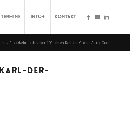
Termine
Info+
Kontakt
ring
/
Rueckkehr-nach-ueber-100-Jahren-Karl-der-Grosse_ArtikelQuer
KARL-DER-