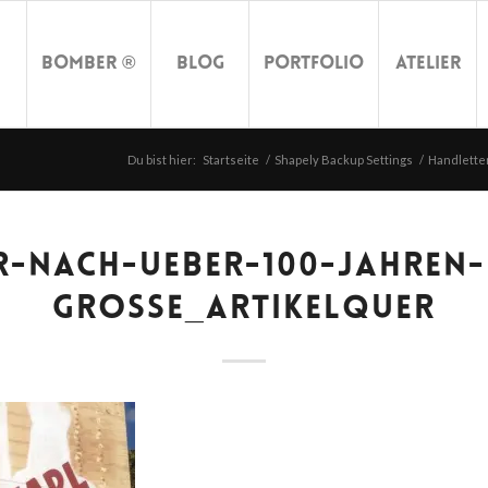
Bomber ®
Blog
Portfolio
Atelier
Du bist hier:
Startseite
/
Shapely Backup Settings
/
Handlette
R-NACH-UEBER-100-JAHREN-
GROSSE_ARTIKELQUER